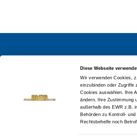
Kontakt
Aktuelles
Diese Webseite verwende
E-Mail:
Kalender
Wir verwenden Cookies, z.
sina.malich
@oberhausen.de
einzubinden oder Zugriffe 
Fotogaleri
Cookies auswählen. Ihre 
Impressum
ändern. Ihre Zustimmung u
Über die 
Datenschutz
außerhalb des EWR z.B. in 
Behörden zu Kontroll- un
Rechtsbehelfe noch Betrof