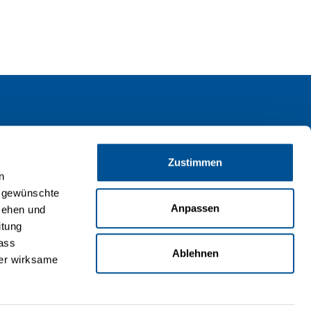
Attraktionen
Zustimmen
Großfahrgeschäfte
n
en gewünschte
Gastronomie
Anpassen
sehen und
itung
dass
Ablehnen
der wirksame