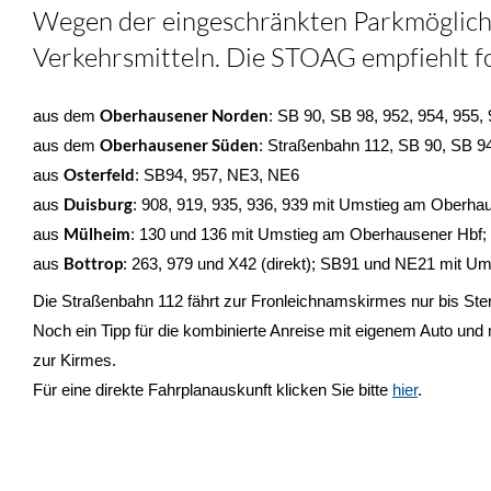
Wegen der eingeschränkten Parkmöglichke
Verkehrsmitteln. Die STOAG empfiehlt fo
Oberhausener Norden
aus dem
: SB 90, SB 98, 952, 954, 955,
Oberhausener Süden
aus dem
: Straßenbahn 112, SB 90, SB 9
Osterfeld
aus
: SB94, 957, NE3, NE6
Duisburg
aus
: 908, 919, 935, 936, 939 mit Umstieg am Oberha
Mülheim
aus
: 130 und 136 mit Umstieg am Oberhausener Hbf
Bottrop
aus
: 263, 979 und X42 (direkt); SB91 und NE21 mit Um
Die Straßenbahn 112 fährt zur Fronleichnamskirmes nur bis Ste
Noch ein Tipp für die kombinierte Anreise mit eigenem Auto un
zur Kirmes.
Für eine direkte Fahrplanauskunft klicken Sie bitte
hier
.