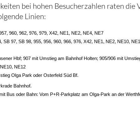
iten bei hohen Besucherzahlen raten die Ve
lgende Linien:
 957, 960, 962, 976, 979, X42, NE1, NE2, NE4, NE7
4, SB 97, SB 98, 955, 956, 960, 966, 976, X42, NE1, NE2, NE10, NE
usener Hbf; 907 mit Umstieg am Bahnhof Holten; 905/906 mit Umstie
; NE10, NE12
stieg Olga Park oder Osterfeld Süd Bf.
rkrade Bahnhof.
d mit Bus oder Bahn: Vom P+R-Parkplatz am Olga-Park an der Werthfe