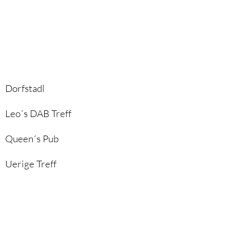
Dorfstadl
Leo´s DAB Treff
Queen´s Pub
Uerige Treff