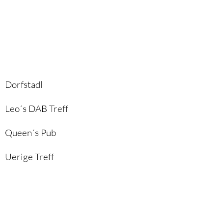
Dorfstadl
Leo´s DAB Treff
Queen´s Pub
Uerige Treff